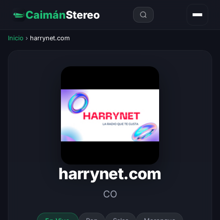
Caimán
Stereo
Inicio
›
harrynet.com
harrynet.com
CO