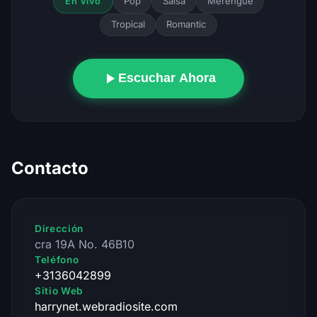
Pop
Salsa
Merengue
En Vivo
Tropical
Romantic
Escuchar Ahora
Contacto
Dirección
cra 19A No. 46B10
Teléfono
+3136042899
Sitio Web
harrynet.webradiosite.com