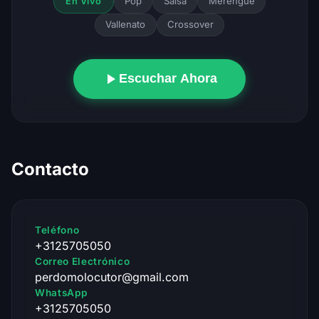
Pop
Salsa
Merengue
En Vivo
Vallenato
Crossover
Escuchar Ahora
Contacto
Teléfono
+3125705050
Correo Electrónico
perdomolocutor@gmail.com
WhatsApp
+3125705050