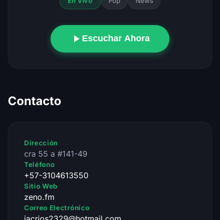
Pop
News
En Vivo
Escuchar Ahora
Contacto
Dirección
cra 55 a #141-49
Teléfono
+57-3104613550
Sitio Web
zeno.fm
Correo Electrónico
jacrios2329@hotmail.com