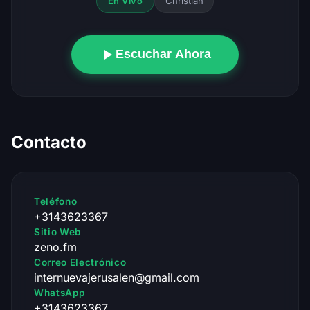
Christian
En Vivo
Escuchar Ahora
Contacto
Teléfono
+3143623367
Sitio Web
zeno.fm
Correo Electrónico
internuevajerusalen@gmail.com
WhatsApp
+3143623367