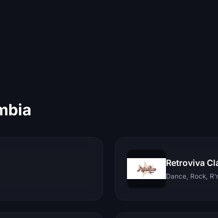
mbia
Retroviva Cl
Dance, Rock, R'n