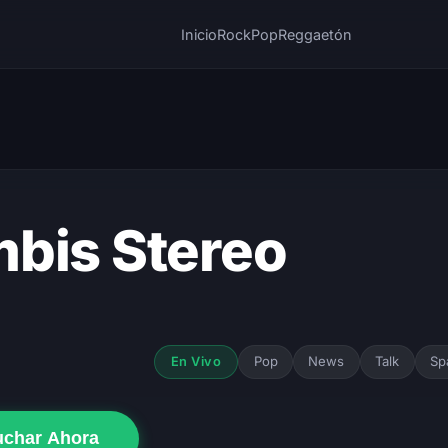
Inicio
Rock
Pop
Reggaetón
bis Stereo
Pop
News
Talk
Sp
En Vivo
uchar Ahora