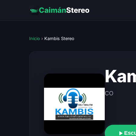
Caimán
Stereo
Inicio
›
Kambis Stereo
Kam
CO
Esc