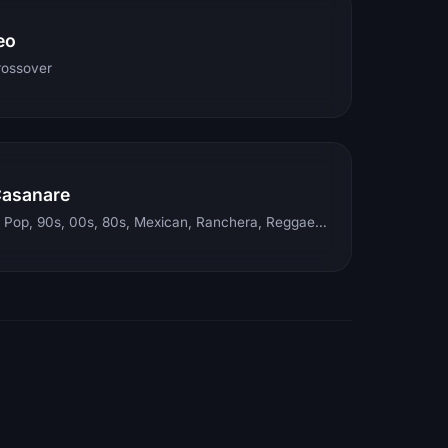
eo
rossover
Casanare
Electronic, Rock, Pop, 90s, 00s, 80s, Mexican, Ranchera, Reggaeton, Instrumental, Salsa, Merengue, Tropical, Romantic, Vallenato, Llanera