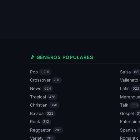
🎵 GÉNEROS POPULARES
Pop
Salsa
1,291
88
Crossover
Vallenato
731
News
Latin
624
522
Tropical
Merengu
478
Christian
Talk
368
356
Balada
Gospel
322
3
Rock
Entertain
312
Reggaeton
Spanish
282
Variety
Romantic
263