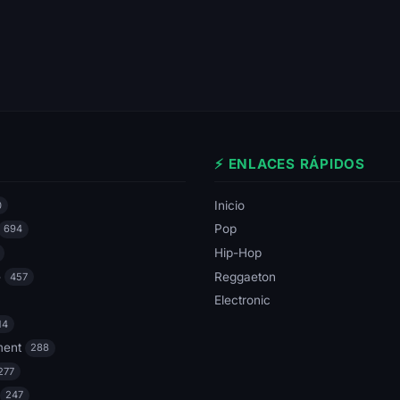
⚡ ENLACES RÁPIDOS
Inicio
0
Pop
694
Hip-Hop
e
Reggaeton
457
Electronic
14
ment
288
277
247