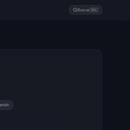
Buscar
⌘K
anish