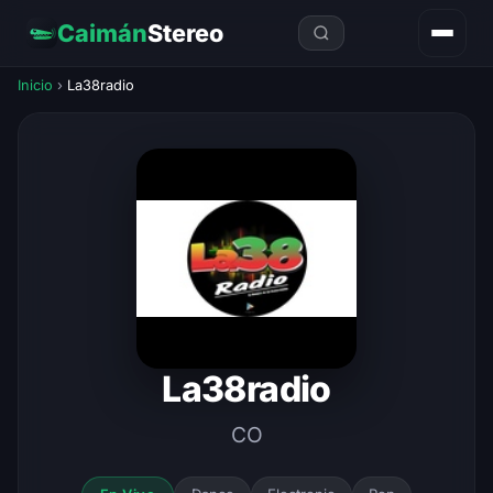
Caimán
Stereo
Inicio
›
La38radio
La38radio
CO