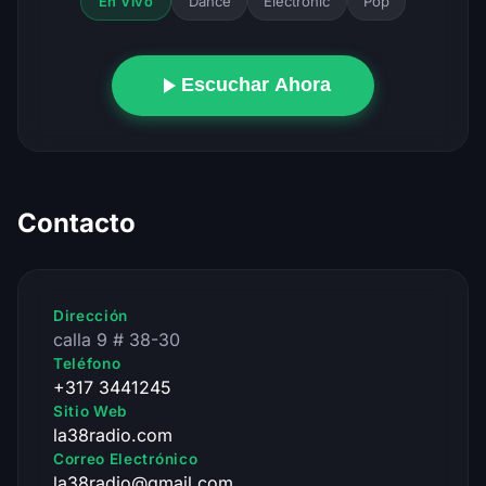
Dance
Electronic
Pop
En Vivo
Escuchar Ahora
Contacto
Dirección
calla 9 # 38-30
Teléfono
+317 3441245
Sitio Web
la38radio.com
Correo Electrónico
la38radio@gmail.com