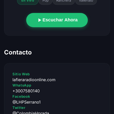
Pop
Ranchera
Vallenato
En Vivo
Escuchar Ahora
Contacto
Sitio Web
lafieraradioonline.com
WhatsApp
+3007580140
Facebook
@LHPSerrano1
Twitter
@ColombiaHprada