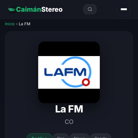
Caimán
Stereo
Inicio
›
La FM
La FM
CO