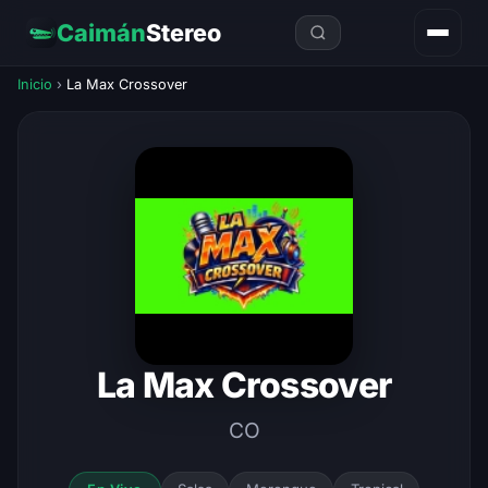
Caimán
Stereo
Inicio
›
La Max Crossover
La Max Crossover
CO