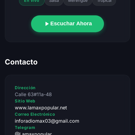
Salsa
Merengue
Tropical
En Vivo
Escuchar Ahora
Contacto
Dirección
Calle 63#11a-48
Sitio Web
www.lamaxpopular.net
Correo Electrónico
inforadiomax03@gmail.com
Telegram
@Lamaxpopular