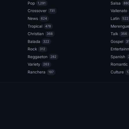
Pop
Salsa
1,291
88
Crossover
Vallenato
731
News
Latin
624
522
Tropical
Merengu
478
Christian
Talk
368
356
Balada
Gospel
322
3
Rock
Entertain
312
Reggaeton
Spanish
282
Variety
Romantic
263
Ranchera
Culture
197
1