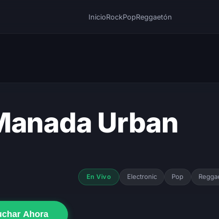
Inicio
Rock
Pop
Reggaetón
Manada Urban
Electronic
Pop
Regga
En Vivo
uchar Ahora