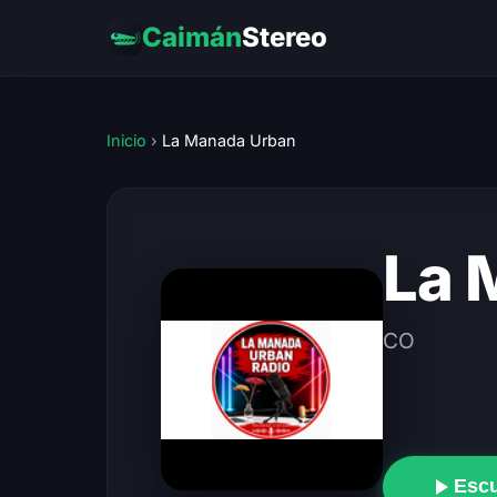
Caimán
Stereo
Inicio
›
La Manada Urban
La 
CO
Esc