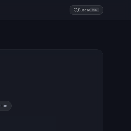
Buscar
⌘K
eton