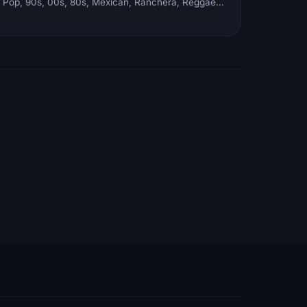
Electronic, Rock, Pop, 90s, 00s, 80s, Mexican, Ranchera, Reggaeton, Instrumental, Salsa, Merengue, Tropical, Romantic, Vallenato, Llanera