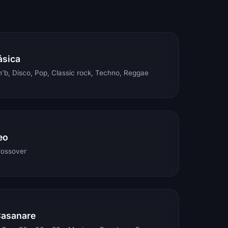
ásica
'b, Disco, Pop, Classic rock, Techno, Reggae
eo
rossover
Casanare