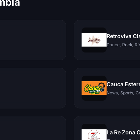
mbia
Retroviva Cl
Dance, Rock, R'n
Cauca Ester
News, Sports, C
La Re Zona 