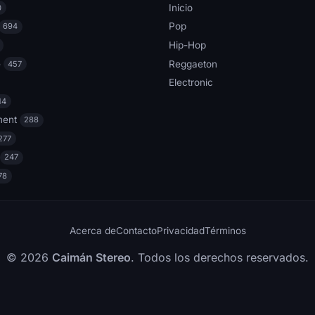
Inicio
0
Pop
694
Hip-Hop
e
Reggaeton
457
Electronic
14
ment
288
277
247
78
Acerca de
Contacto
Privacidad
Términos
© 2026
Caimán Stereo
. Todos los derechos reservados.