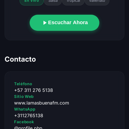
Salsa
Tropical
Vallenato
En Vivo
Escuchar Ahora
Contacto
Teléfono
+57 311 276 5138
Sitio Web
www.lamasbuenafm.com
WhatsApp
+3112765138
Facebook
@profile.php