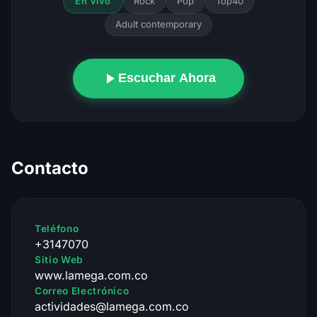
Rock
Pop
Top40
En Vivo
Adult contemporary
Escuchar Ahora
Contacto
Teléfono
+3147070
Sitio Web
www.lamega.com.co
Correo Electrónico
actividades@lamega.com.co