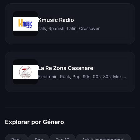
Kmusic Radio
Talk, Spanish, Latin, Crossover
La Re Zona Casanare
Electronic, Rock, Pop, 90s, 00s, 80s, Mexican, Ranchera, Reggaeton, Instrumental, Salsa, Merengue, Tropical, Romantic, Vallenato, Llanera
Explorar por Género
Rock
Pop
Top40
Adult contemporary