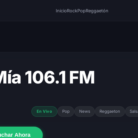
Inicio
Rock
Pop
Reggaetón
Mía 106.1 FM
Pop
News
Reggaeton
Sals
En Vivo
uchar Ahora