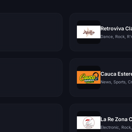
Retroviva Cl
Dance, Rock, R'n
Cauca Ester
News, Sports, C
La Re Zona 