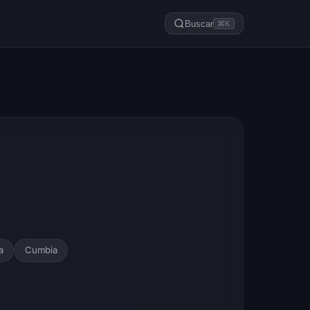
Buscar
⌘K
a
Cumbia