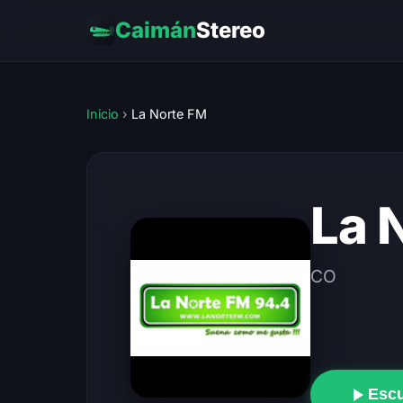
Caimán
Stereo
Inicio
›
La Norte FM
La 
CO
Esc