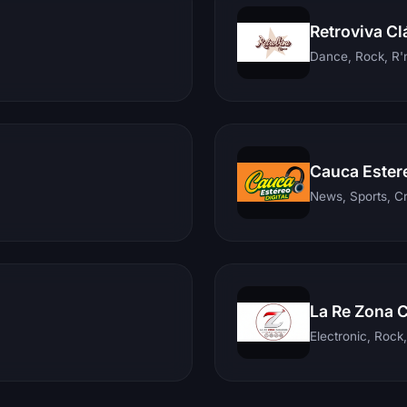
Retroviva Cl
Dance, Rock, R'n
Cauca Ester
News, Sports, C
La Re Zona 