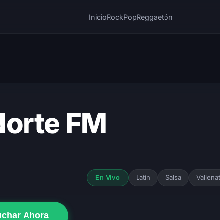
Inicio
Rock
Pop
Reggaetón
Norte FM
Latin
Salsa
Vallena
En Vivo
uchar Ahora