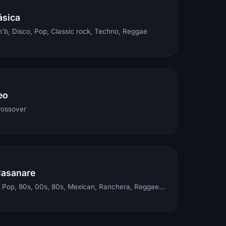
ásica
'b, Disco, Pop, Classic rock, Techno, Reggae
eo
rossover
Casanare
Electronic, Rock, Pop, 90s, 00s, 80s, Mexican, Ranchera, Reggaeton, Instrumental, Salsa, Merengue, Tropical, Romantic, Vallenato, Llanera