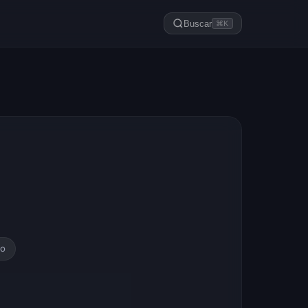
Buscar
⌘K
to