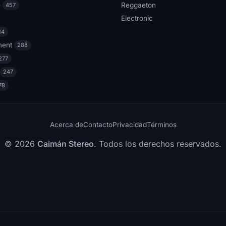
e
Reggaeton
457
Electronic
14
ment
288
277
247
78
Acerca de
Contacto
Privacidad
Términos
© 2026
Caimán Stereo
. Todos los derechos reservados.