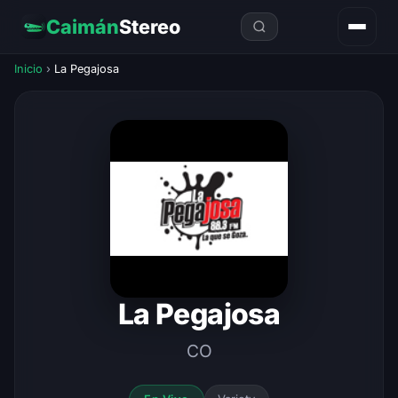
Caimán
Stereo
Inicio
›
La Pegajosa
La Pegajosa
CO