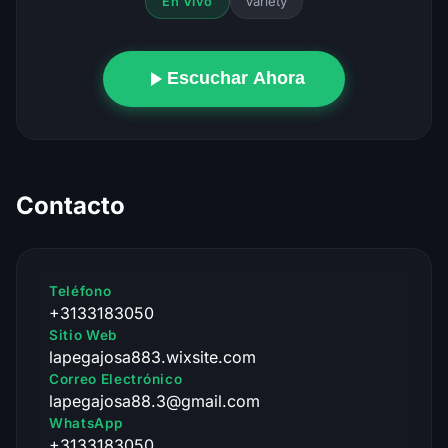
Variety
En Vivo
Escuchar Ahora
Contacto
Teléfono
+3133183050
Sitio Web
lapegajosa883.wixsite.com
Correo Electrónico
lapegajosa88.3@gmail.com
WhatsApp
+3133183050