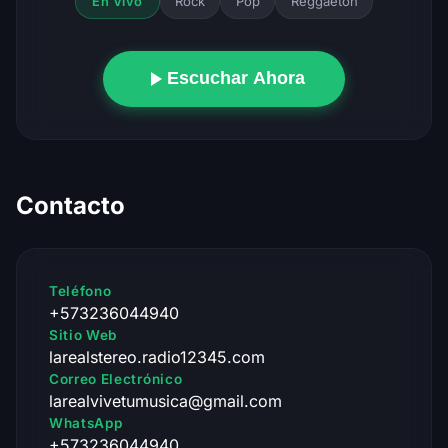
Rock
Pop
Reggaeton
En Vivo
Escuchar Ahora
Contacto
Teléfono
+573236044940
Sitio Web
larealstereo.radio12345.com
Correo Electrónico
larealvivetumusica@gmail.com
WhatsApp
+573236044940