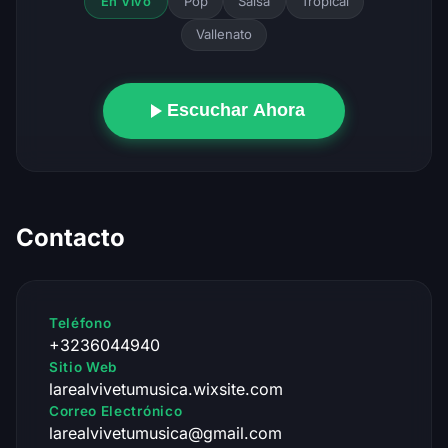
Pop
Salsa
Tropical
En Vivo
Vallenato
Escuchar Ahora
Contacto
Teléfono
+3236044940
Sitio Web
larealvivetumusica.wixsite.com
Correo Electrónico
larealvivetumusica@gmail.com