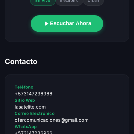
Electronic
Urban
En Vivo
Escuchar Ahora
Contacto
Teléfono
+573147236966
Sitio Web
lasatelite.com
Correo Electrónico
ofercomunicaciones@gmail.com
WhatsApp
+573147236966