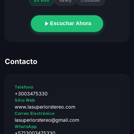
Variety
Crossover
En Vivo
Escuchar Ahora
Contacto
Teléfono
+3003475330
Sitio Web
www.lasuperiorstereo.com
Correo Electrónico
lasuperiorstereo@gmail.com
WhatsApp
+5713003475330