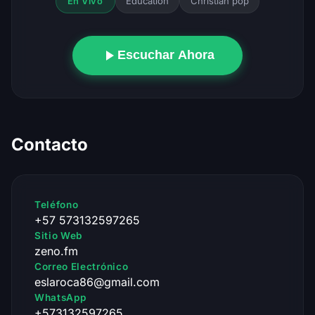
Education
Christian pop
En Vivo
Escuchar Ahora
Contacto
Teléfono
+57 573132597265
Sitio Web
zeno.fm
Correo Electrónico
eslaroca86@gmail.com
WhatsApp
+573132597265