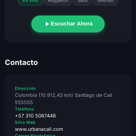
Reggaeton
Salsa
Vallenato
En Vivo
Escuchar Ahora
Contacto
Dirección
Colombia (10 912,43 km) Santiago de Cali
555555
Teléfono
+57 310 5067448
Sitio Web
www.urbanacali.com
Correo Electrónico