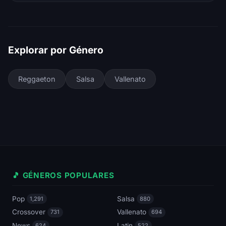
Explorar por Género
Reggaeton
Salsa
Vallenato
🎵 GÉNEROS POPULARES
Pop
Salsa
1,291
880
Crossover
Vallenato
731
694
News
Latin
624
522