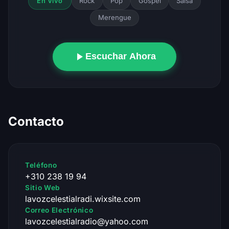
Rock
Pop
Gospel
Salsa
En Vivo
Merengue
Escuchar Ahora
Contacto
Teléfono
+310 238 19 94
Sitio Web
lavozcelestialradi.wixsite.com
Correo Electrónico
lavozcelestialradio@yahoo.com