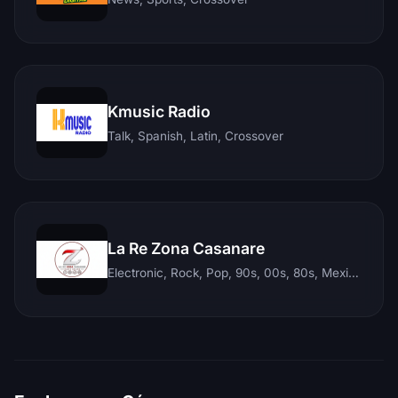
Kmusic Radio
Talk, Spanish, Latin, Crossover
La Re Zona Casanare
Electronic, Rock, Pop, 90s, 00s, 80s, Mexican, Ranchera, Reggaeton, Instrumental, Salsa, Merengue, Tropical, Romantic, Vallenato, Llanera