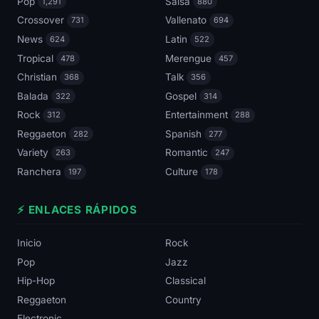
Pop
Salsa
1,291
880
Crossover
Vallenato
731
694
News
Latin
624
522
Tropical
Merengue
478
457
Christian
Talk
368
356
Balada
Gospel
322
314
Rock
Entertainment
312
288
Reggaeton
Spanish
282
277
Variety
Romantic
263
247
Ranchera
Culture
197
178
⚡ ENLACES RÁPIDOS
Inicio
Rock
Pop
Jazz
Hip-Hop
Classical
Reggaeton
Country
Electronic