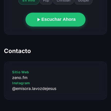
Pop
Christian
Gospel
En Vivo
Escuchar Ahora
Contacto
Sitio Web
zeno.fm
Instagram
@emisora.lavozdejesus