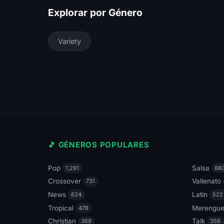
Explorar por Género
Variety
🎵 GÉNEROS POPULARES
Pop
Salsa
1,291
88
Crossover
Vallenato
731
News
Latin
624
522
Tropical
Merengu
478
Christian
Talk
368
356