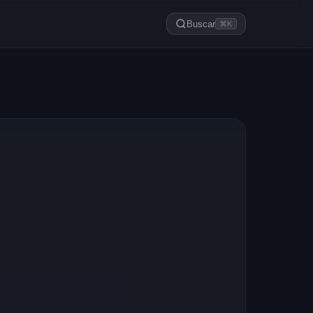
Buscar
⌘K