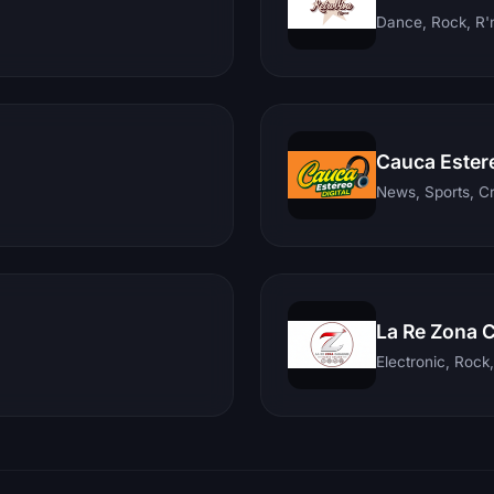
Dance, Rock, R'n
Cauca Ester
News, Sports, C
La Re Zona 