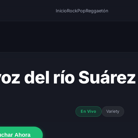
Inicio
Rock
Pop
Reggaetón
voz del río Suárez
Variety
En Vivo
uchar Ahora