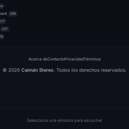
14
ment
288
277
247
78
Acerca de
Contacto
Privacidad
Términos
© 2026
Caimán Stereo
. Todos los derechos reservados.
Selecciona una emisora para escuchar