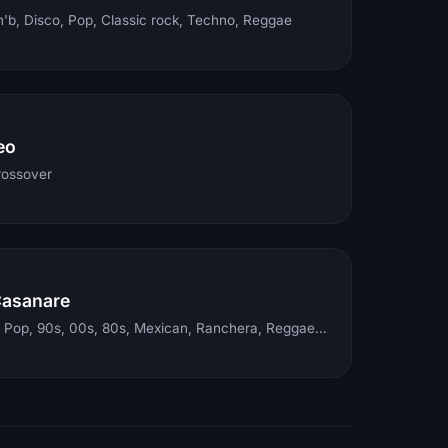
'b, Disco, Pop, Classic rock, Techno, Reggae
eo
rossover
Casanare
Electronic, Rock, Pop, 90s, 00s, 80s, Mexican, Ranchera, Reggaeton, Instrumental, Salsa, Merengue, Tropical, Romantic, Vallenato, Llanera