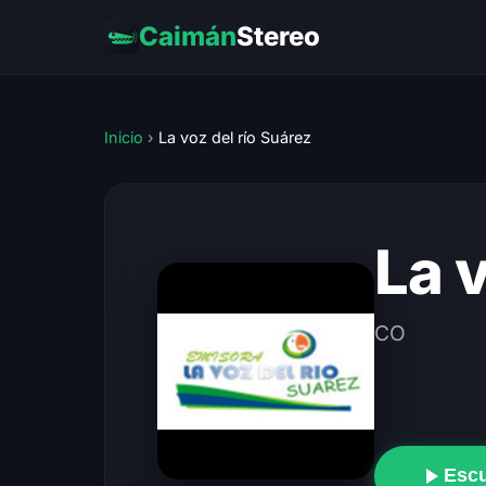
Caimán
Stereo
Inicio
›
La voz del río Suárez
La 
CO
Esc