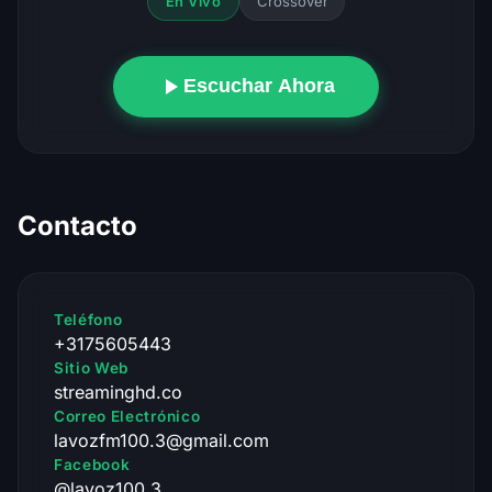
Crossover
En Vivo
Escuchar Ahora
Contacto
Teléfono
+3175605443
Sitio Web
streaminghd.co
Correo Electrónico
lavozfm100.3@gmail.com
Facebook
@lavoz100.3