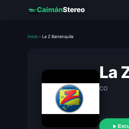
Caimán
Stereo
Inicio
›
La Z Barranquila
La 
CO
Esc