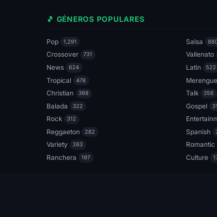
🎵 GÉNEROS POPULARES
Pop
Salsa
1,291
88
Crossover
Vallenato
731
News
Latin
624
522
Tropical
Merengu
478
Christian
Talk
368
356
Balada
Gospel
322
3
Rock
Entertain
312
Reggaeton
Spanish
282
Variety
Romantic
263
Ranchera
Culture
197
1