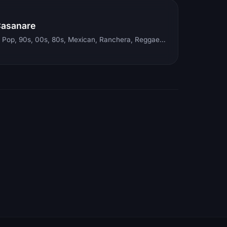
Casanare
Electronic, Rock, Pop, 90s, 00s, 80s, Mexican, Ranchera, Reggaeton, Instrumental, Salsa, Merengue, Tropical, Romantic, Vallenato, Llanera