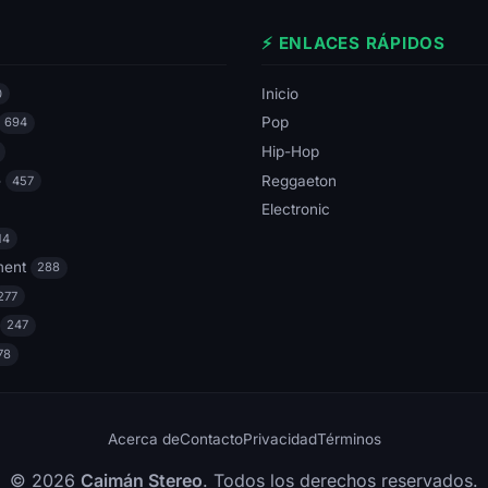
⚡ ENLACES RÁPIDOS
Inicio
0
Pop
694
Hip-Hop
e
Reggaeton
457
Electronic
14
ment
288
277
247
78
Acerca de
Contacto
Privacidad
Términos
© 2026
Caimán Stereo
. Todos los derechos reservados.