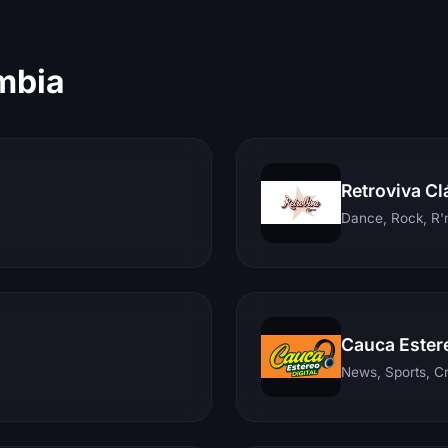
mbia
Retroviva Cl
Dance, Rock, R'n
Cauca Ester
News, Sports, C