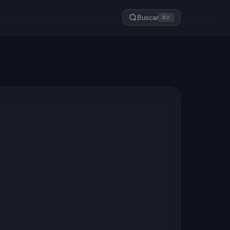
Buscar
⌘K