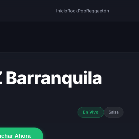
Inicio
Rock
Pop
Reggaetón
Z Barranquila
Salsa
En Vivo
uchar Ahora