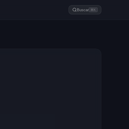
Buscar
⌘K