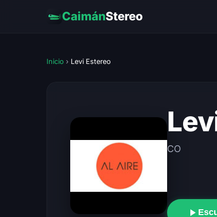
Caimán
Stereo
Inicio
›
Levi Estereo
Lev
CO
Esc