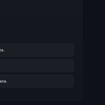
za.
iana.