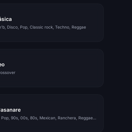
ásica
'b, Disco, Pop, Classic rock, Techno, Reggae
eo
rossover
Casanare
Electronic, Rock, Pop, 90s, 00s, 80s, Mexican, Ranchera, Reggaeton, Instrumental, Salsa, Merengue, Tropical, Romantic, Vallenato, Llanera