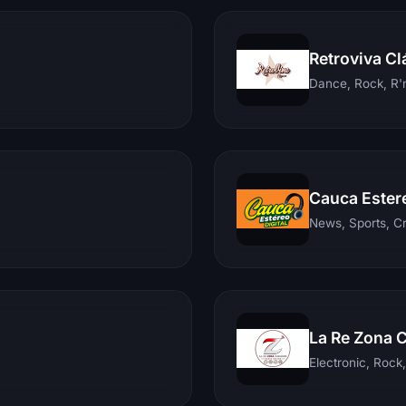
Retroviva Cl
Dance, Rock, R'n
Cauca Ester
News, Sports, C
La Re Zona 