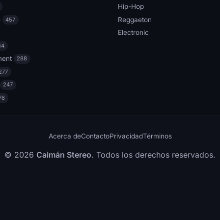
Hip-Hop
e
Reggaeton
457
Electronic
14
ment
288
277
247
78
Acerca de
Contacto
Privacidad
Términos
© 2026
Caimán Stereo
. Todos los derechos reservados.