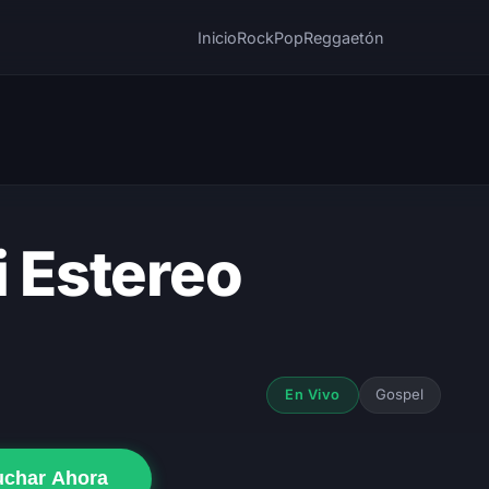
Inicio
Rock
Pop
Reggaetón
i Estereo
Gospel
En Vivo
uchar Ahora