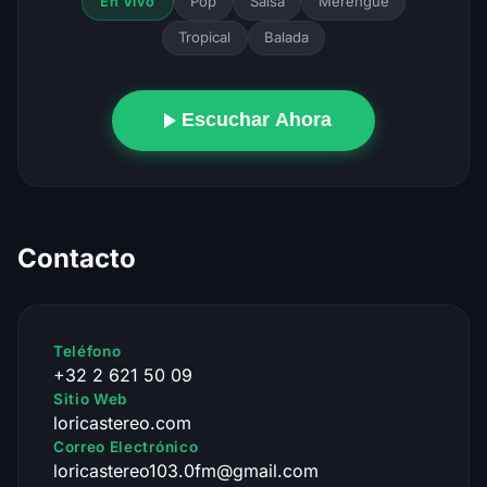
Pop
Salsa
Merengue
En Vivo
Tropical
Balada
Escuchar Ahora
Contacto
Teléfono
+32 2 621 50 09
Sitio Web
loricastereo.com
Correo Electrónico
loricastereo103.0fm@gmail.com