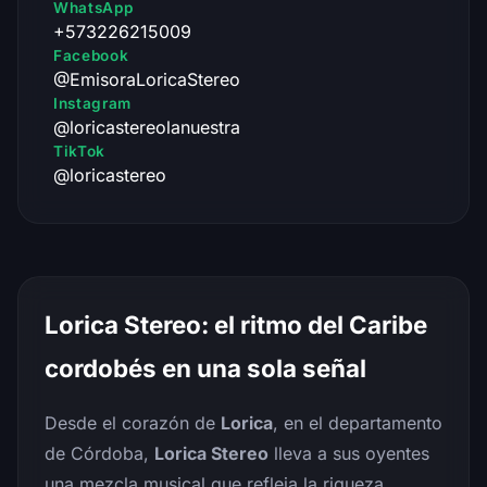
WhatsApp
+573226215009
Facebook
@EmisoraLoricaStereo
Instagram
@loricastereolanuestra
TikTok
@loricastereo
Lorica Stereo: el ritmo del Caribe
cordobés en una sola señal
Desde el corazón de
Lorica
, en el departamento
de Córdoba,
Lorica Stereo
lleva a sus oyentes
una mezcla musical que refleja la riqueza