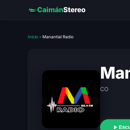
Caimán
Stereo
Inicio
›
Manantial Radio
Man
CO
Esc