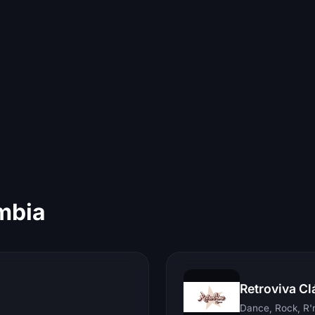
mbia
Retroviva Cl
Dance, Rock, R'n