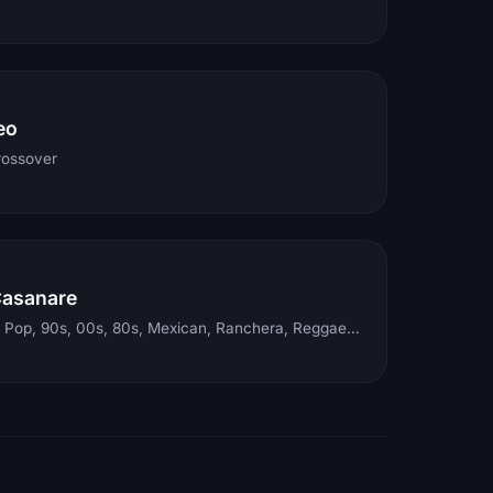
eo
rossover
Casanare
Electronic, Rock, Pop, 90s, 00s, 80s, Mexican, Ranchera, Reggaeton, Instrumental, Salsa, Merengue, Tropical, Romantic, Vallenato, Llanera