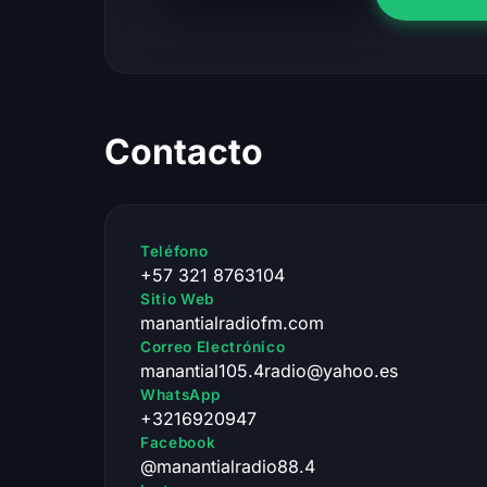
Contacto
Teléfono
+57 321 8763104
Sitio Web
manantialradiofm.com
Correo Electrónico
manantial105.4radio@yahoo.es
WhatsApp
+3216920947
Facebook
@manantialradio88.4