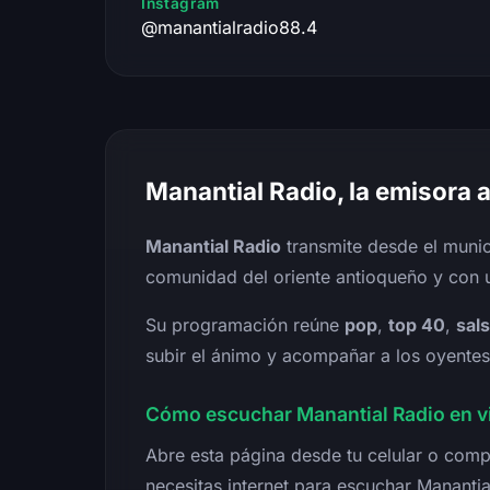
Instagram
@manantialradio88.4
Manantial Radio, la emisora a
Manantial Radio
transmite desde el muni
comunidad del oriente antioqueño y con un
Su programación reúne
pop
,
top 40
,
sal
subir el ánimo y acompañar a los oyente
Cómo escuchar Manantial Radio en v
Abre esta página desde tu celular o comp
necesitas internet para escuchar Manantial