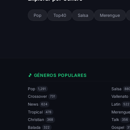
Pop
Top40
Salsa
Merengue
🎵 GÉNEROS POPULARES
Pop
Salsa
1,291
88
Crossover
Vallenato
731
News
Latin
624
522
Tropical
Merengu
478
Christian
Talk
368
356
Balada
Gospel
322
3