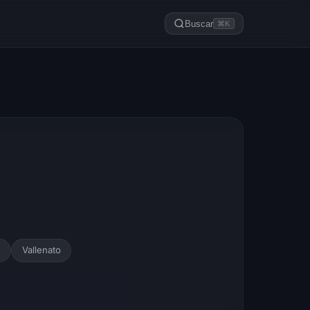
Buscar
⌘K
e
Vallenato