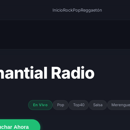
Inicio
Rock
Pop
Reggaetón
antial Radio
Pop
Top40
Salsa
Merengu
En Vivo
uchar Ahora