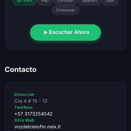
Pop
Christian
Spanish
Latin
En Vivo
Crossover
Escuchar Ahora
Contacto
Dirección
Cra 4 # 15 - 13
Teléfono
+57 3173254542
Sitio Web
vozdelcielofm.mex.tl