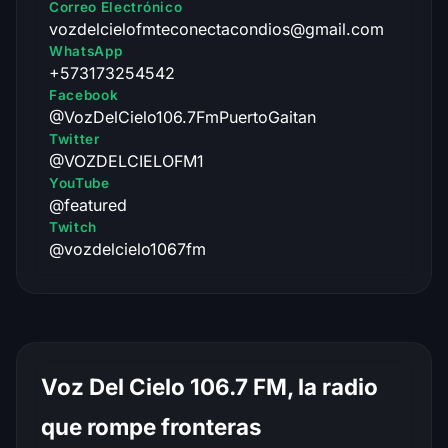
Correo Electrónico
vozdelcielofmteconectacondios@gmail.com
WhatsApp
+573173254542
Facebook
@VozDelCielo106.7FmPuertoGaitan
Twitter
@VOZDELCIELOFM1
YouTube
@featured
Twitch
@vozdelcielo1067fm
Voz Del Cielo 106.7 FM, la radio
que rompe fronteras