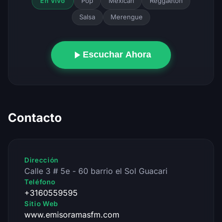
Pop
Mexican
Reggaeton
En Vivo
Salsa
Merengue
Escuchar Ahora
Contacto
Dirección
Calle 3 # 5e - 60 barrio el Sol Guacari
Teléfono
+3160559595
Sitio Web
www.emisoramasfm.com