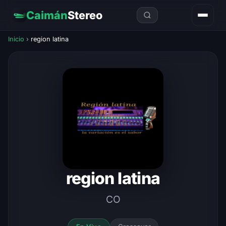
Caimán
Stereo
Inicio
›
region latina
region latina
CO