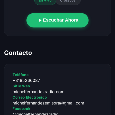
Crossover
En Vivo
Escuchar Ahora
Contacto
Teléfono
+3185266087
Sitio Web
michelfernandezradio.com
Correo Electrónico
michelfernandezemisora@gmail.com
Facebook
@michelfernandezradio