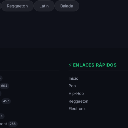
Reggaeton
Latin
Balada
⚡ ENLACES RÁPIDOS
Inicio
0
Pop
694
Hip-Hop
e
Reggaeton
457
Electronic
14
ment
288