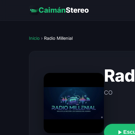
Caimán
Stereo
Inicio
›
Radio Millenial
Rad
CO
Esc