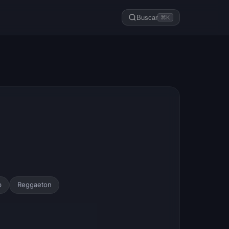
Buscar
⌘K
p
Reggaeton