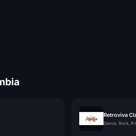
mbia
Retroviva Cl
Dance, Rock, R'n