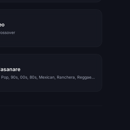
eo
rossover
Casanare
Electronic, Rock, Pop, 90s, 00s, 80s, Mexican, Ranchera, Reggaeton, Instrumental, Salsa, Merengue, Tropical, Romantic, Vallenato, Llanera