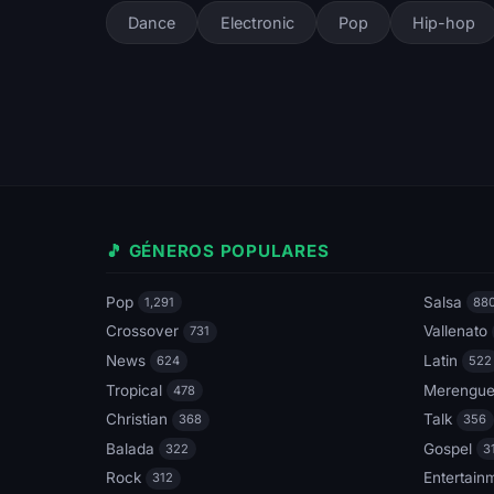
Dance
Electronic
Pop
Hip-hop
🎵 GÉNEROS POPULARES
Pop
Salsa
1,291
88
Crossover
Vallenato
731
News
Latin
624
522
Tropical
Merengu
478
Christian
Talk
368
356
Balada
Gospel
322
3
Rock
Entertain
312