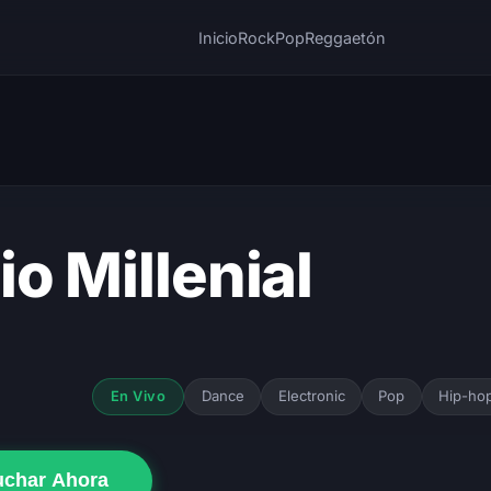
Inicio
Rock
Pop
Reggaetón
io Millenial
Dance
Electronic
Pop
Hip-ho
En Vivo
uchar Ahora