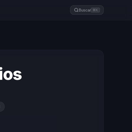
Buscar
⌘K
ios
l