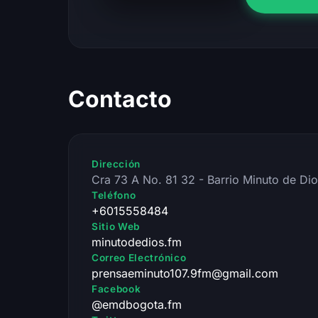
Contacto
Dirección
Cra 73 A No. 81 32 - Barrio Minuto de Di
Teléfono
+6015558484
Sitio Web
minutodedios.fm
Correo Electrónico
prensaeminuto107.9fm@gmail.com
Facebook
@emdbogota.fm