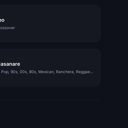
eo
rossover
Casanare
Electronic, Rock, Pop, 90s, 00s, 80s, Mexican, Ranchera, Reggaeton, Instrumental, Salsa, Merengue, Tropical, Romantic, Vallenato, Llanera