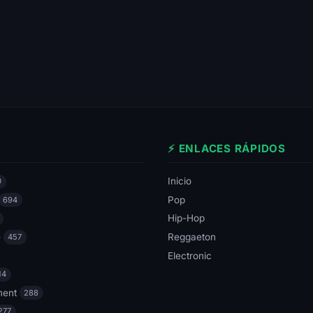
⚡ ENLACES RÁPIDOS
Inicio
0
Pop
694
Hip-Hop
e
Reggaeton
457
Electronic
14
ment
288
277