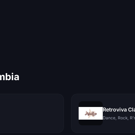
mbia
Retroviva Cl
Dance, Rock, R'n