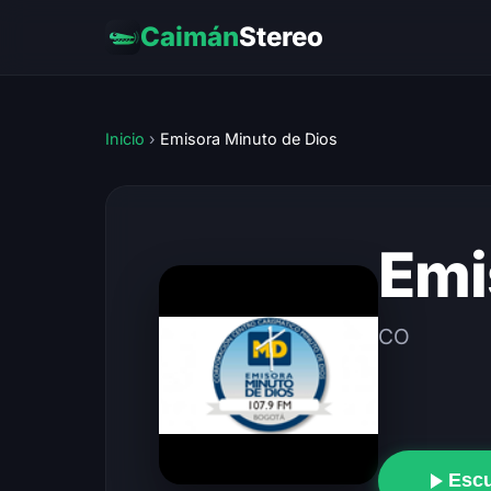
Caimán
Stereo
Inicio
›
Emisora Minuto de Dios
Emi
CO
Esc