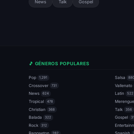
News
Talk
Gospel
🎵 GÉNEROS POPULARES
Pop
Salsa
1,291
88
Crossover
Vallenato
731
News
Latin
624
522
Tropical
Merengu
478
Christian
Talk
368
356
Balada
Gospel
322
3
Rock
Entertain
312
Reggaeton
Spanish
282