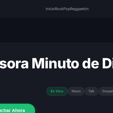
Inicio
Rock
Pop
Reggaetón
sora Minuto de D
News
Talk
Gospe
En Vivo
uchar Ahora