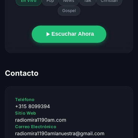
Pop
News
Talk
Christian
En Vivo
Gospel
Escuchar Ahora
Contacto
Teléfono
+315 8099394
Sitio Web
radiomira1190am.com
Correo Electrónico
radiomira1190amlanuestra@gmail.com