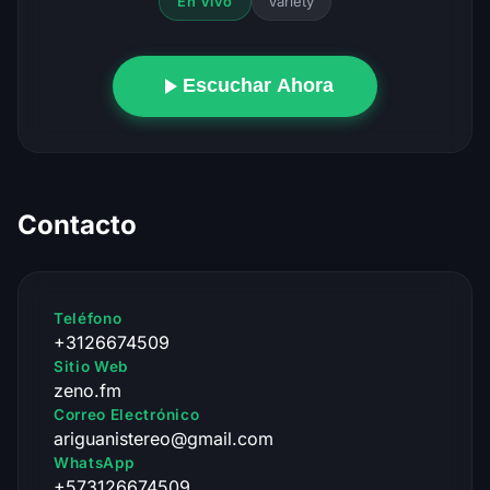
Variety
En Vivo
Escuchar Ahora
Contacto
Teléfono
+3126674509
Sitio Web
zeno.fm
Correo Electrónico
ariguanistereo@gmail.com
WhatsApp
+573126674509