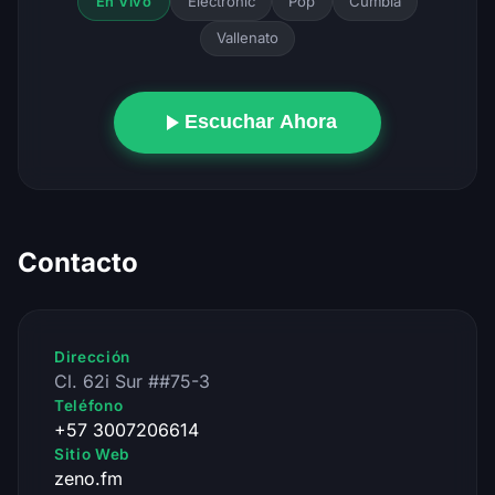
Electronic
Pop
Cumbia
En Vivo
Vallenato
Escuchar Ahora
Contacto
Dirección
Cl. 62i Sur ##75-3
Teléfono
+57 3007206614
Sitio Web
zeno.fm