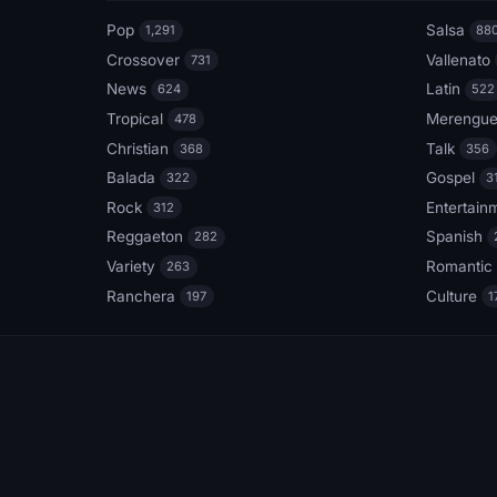
Pop
Salsa
1,291
88
Crossover
Vallenato
731
News
Latin
624
522
Tropical
Merengu
478
Christian
Talk
368
356
Balada
Gospel
322
3
Rock
Entertain
312
Reggaeton
Spanish
282
Variety
Romantic
263
Ranchera
Culture
197
1