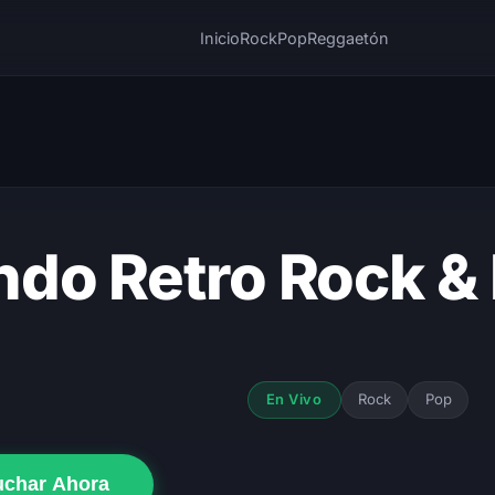
Inicio
Rock
Pop
Reggaetón
do Retro Rock &
Rock
Pop
En Vivo
uchar Ahora