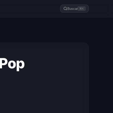
Buscar
⌘K
 Pop