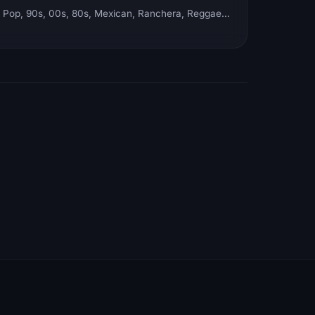
Electronic, Rock, Pop, 90s, 00s, 80s, Mexican, Ranchera, Reggaeton, Instrumental, Salsa, Merengue, Tropical, Romantic, Vallenato, Llanera