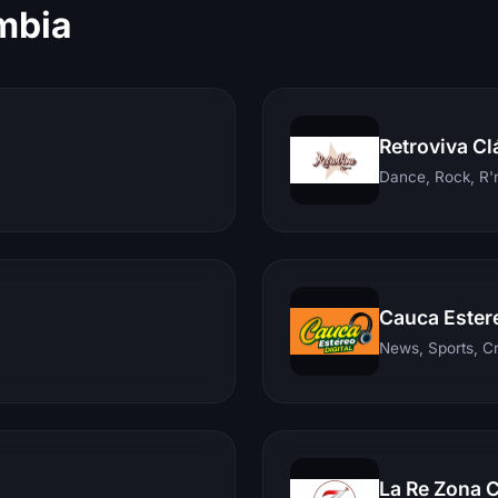
mbia
Retroviva Cl
Dance, Rock, R'n
Cauca Ester
News, Sports, C
La Re Zona 