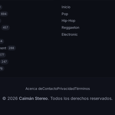
Inicio
0
Pop
694
Hip-Hop
e
Reggaeton
457
Electronic
14
ment
288
277
247
78
Acerca de
Contacto
Privacidad
Términos
© 2026
Caimán Stereo
. Todos los derechos reservados.