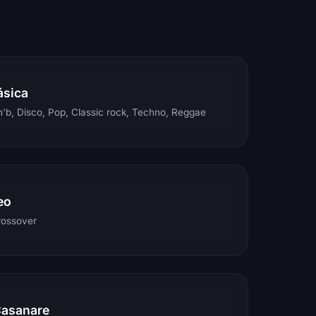
ásica
'b, Disco, Pop, Classic rock, Techno, Reggae
eo
rossover
Casanare