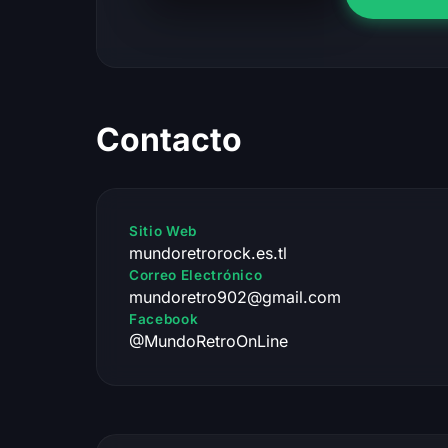
Contacto
Sitio Web
mundoretrorock.es.tl
Correo Electrónico
mundoretro902@gmail.com
Facebook
@MundoRetroOnLine