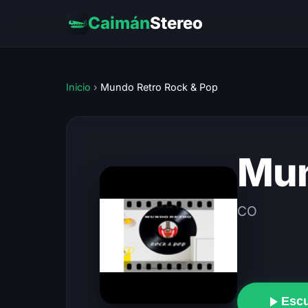
Caimán
Stereo
Inicio
›
Mundo Retro Rock & Pop
Mun
CO
Esc