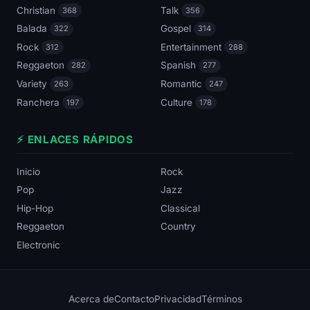
Christian
Talk
368
356
Balada
Gospel
322
314
Rock
Entertainment
312
288
Reggaeton
Spanish
282
277
Variety
Romantic
263
247
Ranchera
Culture
197
178
⚡ ENLACES RÁPIDOS
Inicio
Rock
Pop
Jazz
Hip-Hop
Classical
Reggaeton
Country
Electronic
Acerca de
Contacto
Privacidad
Términos