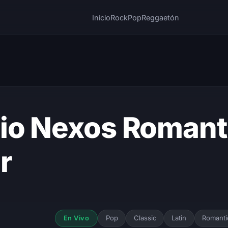
Inicio
Rock
Pop
Reggaetón
io Nexos Romanti
r
Pop
Classic
Latin
Romanti
En Vivo