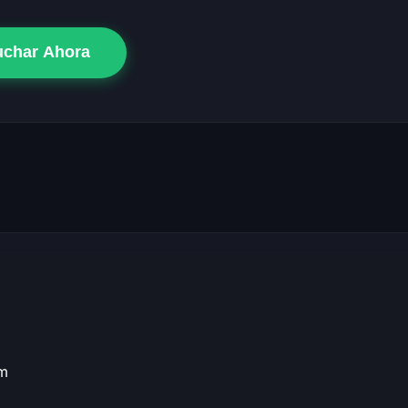
uchar Ahora
om