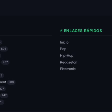
⚡ ENLACES RÁPIDOS
Inicio
0
Pop
694
Hip-Hop
e
Reggaeton
457
Electronic
14
ment
288
277
247
78