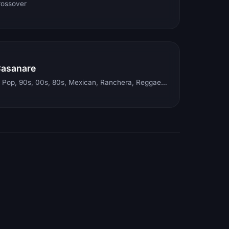
rossover
Casanare
Electronic, Rock, Pop, 90s, 00s, 80s, Mexican, Ranchera, Reggaeton, Instrumental, Salsa, Merengue, Tropical, Romantic, Vallenato, Llanera