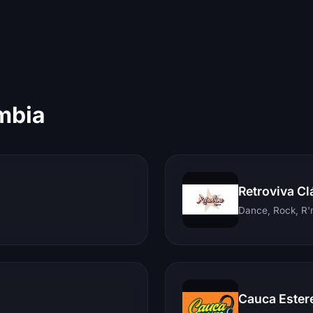
mbia
Retroviva Cl
Dance, Rock, R'n
Cauca Ester