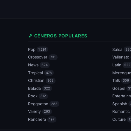
🎵 GÉNEROS POPULARES
Pop
Salsa
1,291
88
Crossover
Vallenato
731
News
Latin
624
522
Tropical
Merengu
478
Christian
Talk
368
356
Balada
Gospel
322
3
Rock
Entertain
312
Reggaeton
Spanish
282
Variety
Romantic
263
Ranchera
Culture
197
1