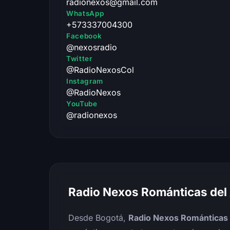
radionexos@gmail.com
WhatsApp
+573337004300
Facebook
@nexosradio
Twitter
@RadioNexosCol
Instagram
@RadioNexos
YouTube
@radionexos
Radio Nexos Románticas del A
Desde Bogotá,
Radio Nexos Románticas 