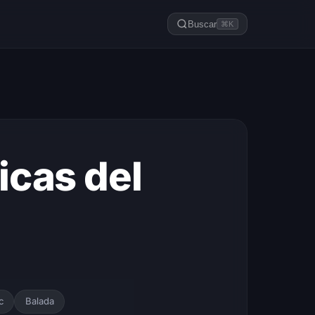
Buscar
⌘K
cas del
c
Balada