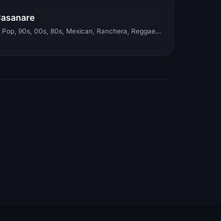
Casanare
Electronic, Rock, Pop, 90s, 00s, 80s, Mexican, Ranchera, Reggaeton, Instrumental, Salsa, Merengue, Tropical, Romantic, Vallenato, Llanera