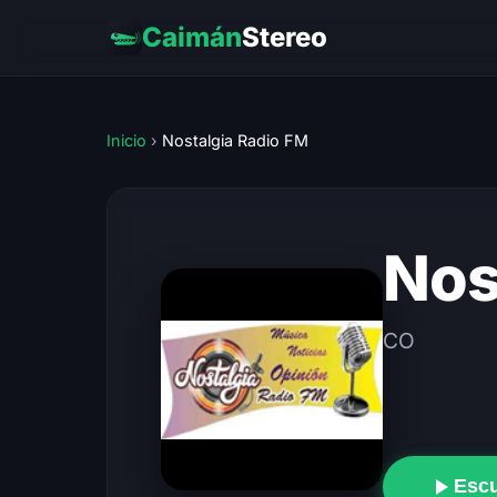
Caimán
Stereo
Inicio
›
Nostalgia Radio FM
Nos
CO
Esc