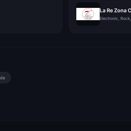
La Re Zona 
ada