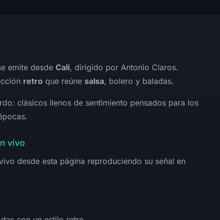
se emite desde
Cali
, dirigido por Antonio Claros.
ección
retro
que reúne
salsa
, bolero y baladas.
rdo: clásicos llenos de sentimiento pensados para los
 épocas.
n vivo
vivo desde esta página reproduciendo su señal en
das con un estilo retro.