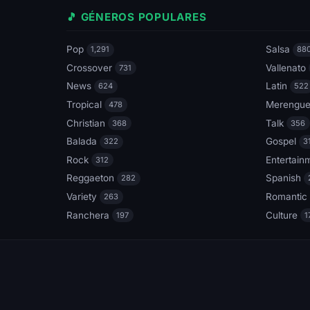
🎵 GÉNEROS POPULARES
Pop
Salsa
1,291
88
Crossover
Vallenato
731
News
Latin
624
522
Tropical
Merengu
478
Christian
Talk
368
356
Balada
Gospel
322
3
Rock
Entertain
312
Reggaeton
Spanish
282
Variety
Romantic
263
Ranchera
Culture
197
1