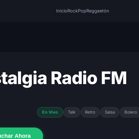
Inicio
Rock
Pop
Reggaetón
talgia Radio FM
Talk
Retro
Salsa
Bolero
En Vivo
uchar Ahora