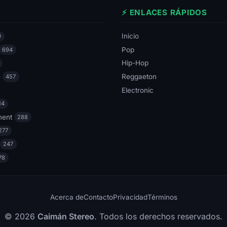
⚡ ENLACES RÁPIDOS
Inicio
0
Pop
694
Hip-Hop
e
Reggaeton
457
Electronic
14
ment
288
277
247
78
Acerca de
Contacto
Privacidad
Términos
© 2026
Caimán Stereo
. Todos los derechos reservados.