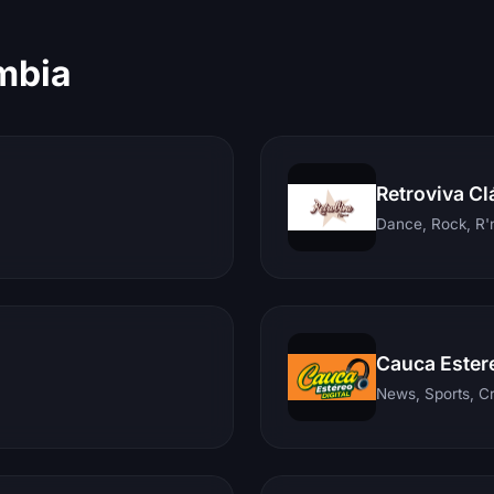
mbia
Retroviva Cl
Dance, Rock, R'n
Cauca Ester
News, Sports, C