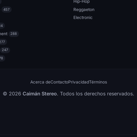
Hip-Hop
e
Reggaeton
457
Electronic
14
ment
288
277
247
78
Acerca de
Contacto
Privacidad
Términos
© 2026
Caimán Stereo
. Todos los derechos reservados.