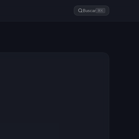
Buscar
⌘K