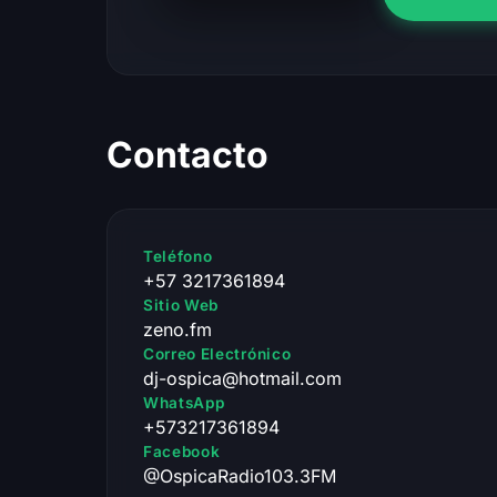
Contacto
Teléfono
+57 3217361894
Sitio Web
zeno.fm
Correo Electrónico
dj-ospica@hotmail.com
WhatsApp
+573217361894
Facebook
@OspicaRadio103.3FM