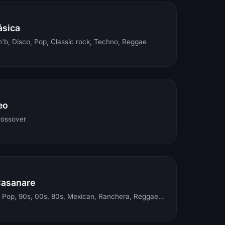
ásica
'b, Disco, Pop, Classic rock, Techno, Reggae
eo
rossover
Casanare
Electronic, Rock, Pop, 90s, 00s, 80s, Mexican, Ranchera, Reggaeton, Instrumental, Salsa, Merengue, Tropical, Romantic, Vallenato, Llanera