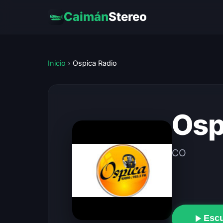
Caimán
Stereo
Inicio
›
Ospica Radio
Osp
CO
Esc