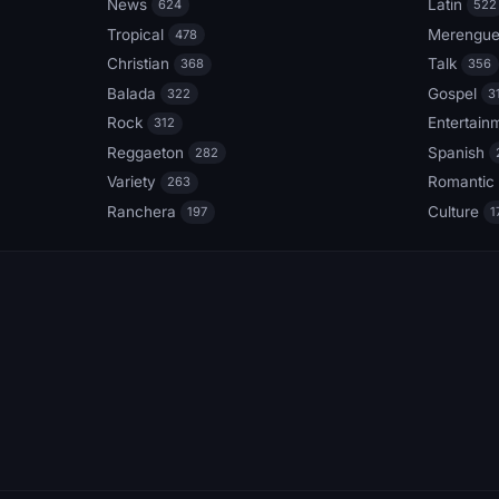
News
Latin
624
522
Tropical
Merengu
478
Christian
Talk
368
356
Balada
Gospel
322
3
Rock
Entertain
312
Reggaeton
Spanish
282
Variety
Romantic
263
Ranchera
Culture
197
1