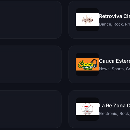
Retroviva Cl
Dance, Rock, R'n
Cauca Ester
News, Sports, C
La Re Zona 