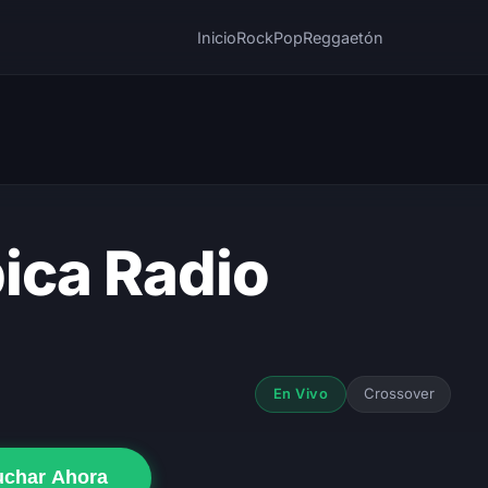
Inicio
Rock
Pop
Reggaetón
ica Radio
Crossover
En Vivo
uchar Ahora