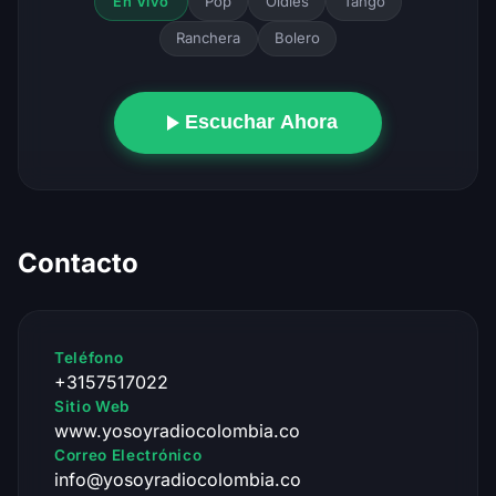
Pop
Oldies
Tango
En Vivo
Ranchera
Bolero
Escuchar Ahora
Contacto
Teléfono
+3157517022
Sitio Web
www.yosoyradiocolombia.co
Correo Electrónico
info@yosoyradiocolombia.co