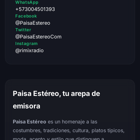
WhatsApp
+573004501393
Facebook
@PaisaEstereo
Twitter
@PaisaEstereoCom
Instagram
@rimixradio
Paisa Estéreo, tu arepa de
emisora
Paisa Estéreo
es un homenaje a las
costumbres, tradiciones, cultura, platos típicos,
moda, acento y estilo que distinguen a