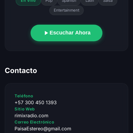
Pop
Spanish
Latin
Salsa
En Vivo
Entertainment
Escuchar Ahora
Contacto
Teléfono
+57 300 450 1393
Sitio Web
rimixradio.com
Correo Electrónico
PaisaEstereo@gmail.com