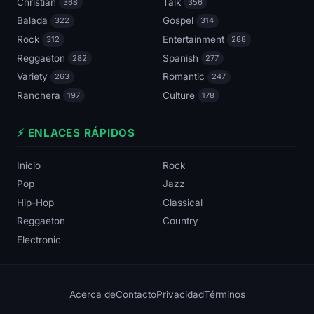
Christian
Talk
368
356
Balada
Gospel
322
314
Rock
Entertainment
312
288
Reggaeton
Spanish
282
277
Variety
Romantic
263
247
Ranchera
Culture
197
178
⚡ ENLACES RÁPIDOS
Inicio
Rock
Pop
Jazz
Hip-Hop
Classical
Reggaeton
Country
Electronic
Acerca de
Contacto
Privacidad
Términos