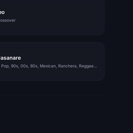
eo
rossover
Casanare
Electronic, Rock, Pop, 90s, 00s, 80s, Mexican, Ranchera, Reggaeton, Instrumental, Salsa, Merengue, Tropical, Romantic, Vallenato, Llanera