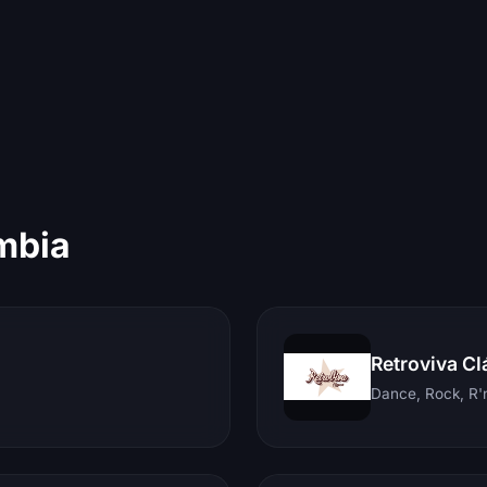
mbia
Retroviva Cl
Dance, Rock, R'n