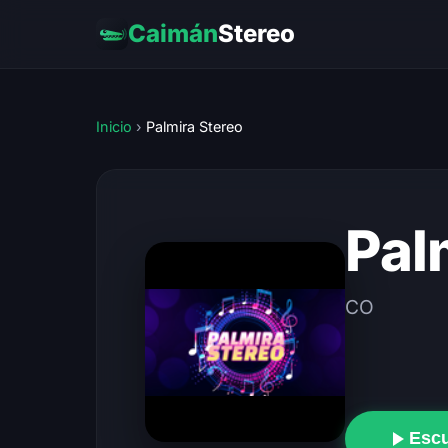
Caimán
Stereo
Inicio
›
Palmira Stereo
Pal
CO
Esc