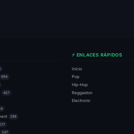
⚡ ENLACES RÁPIDOS
Inicio
0
Pop
694
Hip-Hop
e
Reggaeton
457
Electronic
14
ment
288
277
247