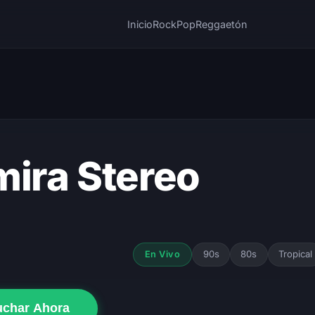
Inicio
Rock
Pop
Reggaetón
mira Stereo
90s
80s
Tropical
En Vivo
uchar Ahora