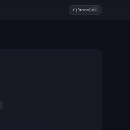
Buscar
⌘K