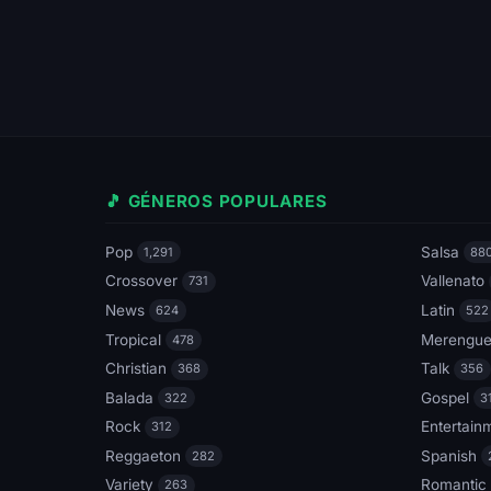
🎵 GÉNEROS POPULARES
Pop
Salsa
1,291
88
Crossover
Vallenato
731
News
Latin
624
522
Tropical
Merengu
478
Christian
Talk
368
356
Balada
Gospel
322
3
Rock
Entertain
312
Reggaeton
Spanish
282
Variety
Romantic
263