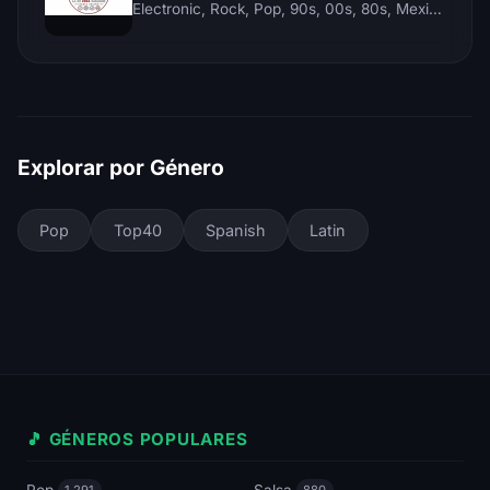
Electronic, Rock, Pop, 90s, 00s, 80s, Mexican, Ranchera, Reggaeton, Instrumental, Salsa, Merengue, Tropical, Romantic, Vallenato, Llanera
Explorar por Género
Pop
Top40
Spanish
Latin
🎵 GÉNEROS POPULARES
Pop
Salsa
1,291
880