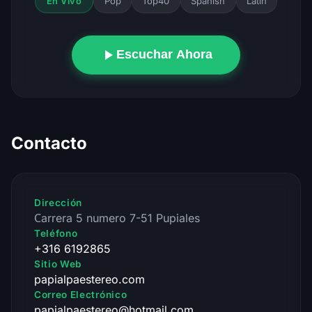
Pop
Top40
Spanish
Latin
En Vivo
Escuchar Ahora
Contacto
Dirección
Сarrera 5 numero 7-51 Pupiales
Teléfono
+316 6192865
Sitio Web
papialpaestereo.com
Correo Electrónico
papialpaestereo@hotmail.com