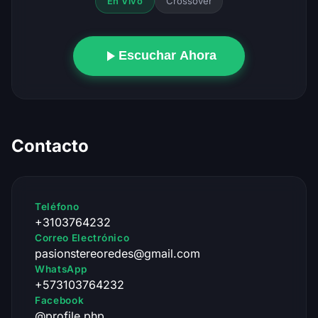
Crossover
En Vivo
Escuchar Ahora
Contacto
Teléfono
+3103764232
Correo Electrónico
pasionstereoredes@gmail.com
WhatsApp
+573103764232
Facebook
@profile.php