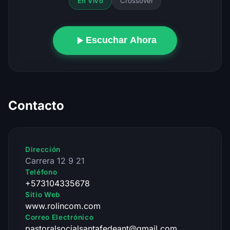
Crossover
En Vivo
Escuchar Ahora
Contacto
Dirección
Carrera 12 9 21
Teléfono
+573104335678
Sitio Web
www.rolincom.com
Correo Electrónico
pastoralsocialsantafedeant@gmail.com