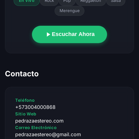
Rock
Pop
Reggaeton
Salsa
En Vivo
Merengue
Escuchar Ahora
Contacto
Teléfono
+573004000868
Sitio Web
pedrazaestereo.com
Correo Electrónico
pedrazaestereo@gmail.com